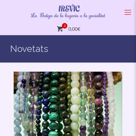
0
0,00€
Novetats