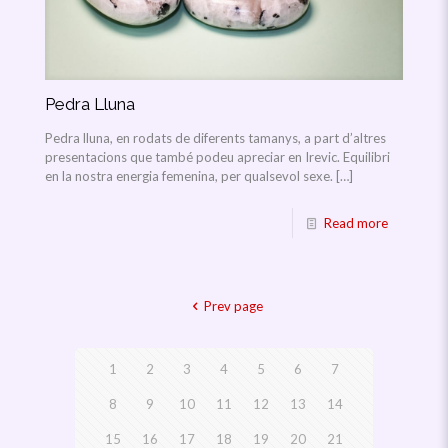
Pedra Lluna
Pedra lluna, en rodats de diferents tamanys, a part d’altres
presentacions que també podeu apreciar en Irevic. Equilibri
en la nostra energia femenina, per qualsevol sexe.
[…]
Read more
Prev page
1
2
3
4
5
6
7
8
9
10
11
12
13
14
15
16
17
18
19
20
21