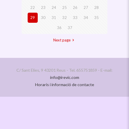
22
23
24
25
26
27
28
29
30
31
32
33
34
35
36
37
Next page
C/ Sant Elies, 9 43201 Reus - Tel. 655751859 - E-mail:
info@irevic.com
Horaris i informació de contacte