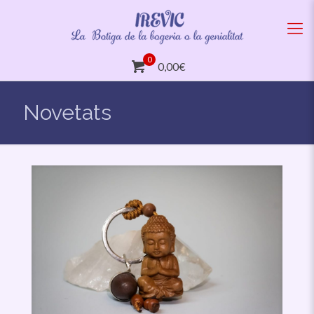
0
0,00€
Novetats