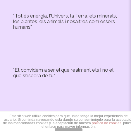
“Tot és energia, l’Univers, la Terra, els minerals,
les plantes, els animals i nosaltres com éssers
humans”
“Et convidem a ser el que realment ets i no el
que s’espera de tu”
Este sitio web utiliza cookies para que usted tenga la mejor experiencia de
Copyright © 2020 Irevic Designed by:
Mercaxip
usuario. Si continúa navegando está dando su consentimiento para la aceptaci
de las mencionadas cookies y la aceptación de nuestra
política de cookies
, pinc
el enlace para mayor información.