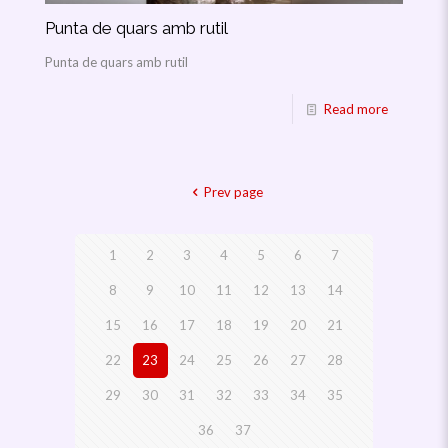
Punta de quars amb rutil
Punta de quars amb rutil
Read more
Prev page
1
2
3
4
5
6
7
8
9
10
11
12
13
14
15
16
17
18
19
20
21
22
23
24
25
26
27
28
29
30
31
32
33
34
35
36
37