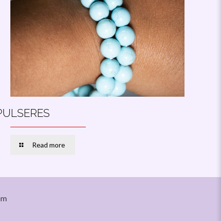
PULSERES
Read more
om