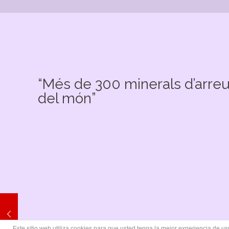
“Més de 300 minerals d’arre
del món”
Este sitio web utiliza cookies para que usted tenga la mejor experiencia de 