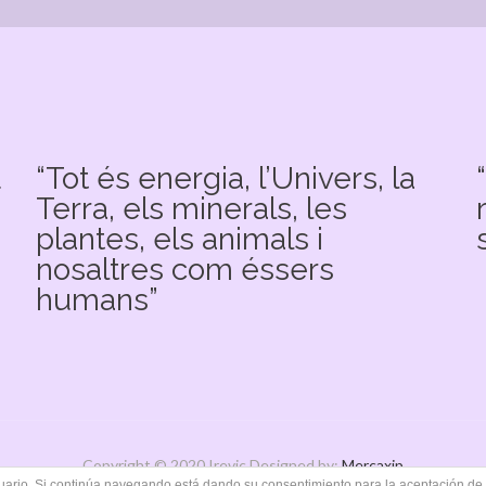
u
“Tot és energia, l’Univers, la
Terra, els minerals, les
plantes, els animals i
nosaltres com éssers
humans”
Copyright © 2020 Irevic Designed by:
Mercaxip
usuario. Si continúa navegando está dando su consentimiento para la aceptación d