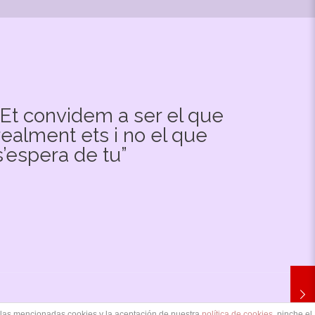
“Et convidem a ser el que
realment ets i no el que
s’espera de tu”
e las mencionadas cookies y la aceptación de nuestra
política de cookies
, pinche el