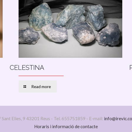
CELESTINA
Read more
/ Sant Elies, 9 43201 Reus - Tel. 655751859 - E-mail:
info@irevic.c
Horaris i informació de contacte