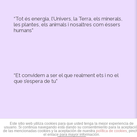
“Tot és energia, l’Univers, la Terra, els minerals,
les plantes, els animals i nosaltres com éssers
humans”
“Et convidem a ser el que realment ets i no el
que s’espera de tu”
Este sitio web utiliza cookies para que usted tenga la mejor experiencia de
Copyright © 2020 Irevic Designed by:
Mercaxip
usuario. Si continúa navegando está dando su consentimiento para la aceptaci
de las mencionadas cookies y la aceptación de nuestra
política de cookies
, pinc
el enlace para mayor información.