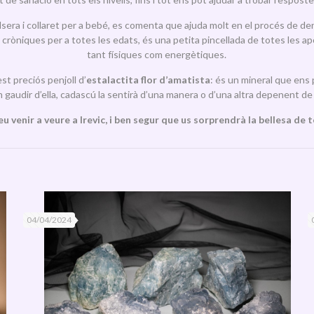
ulsera i collaret per a bebé, es comenta que ajuda molt en el procés de dent
 cròniques per a totes les edats, és una petita pincellada de totes les ap
tant físiques com energètiques.
st preciós penjoll d’
estalactita flor d’amatista
: és un mineral que ens 
 gaudir d’ella, cadascú la sentirà d’una manera o d’una altra depenent d
u venir a veure a Irevic, i ben segur que us sorprendrà la bellesa de t
04/04/2024