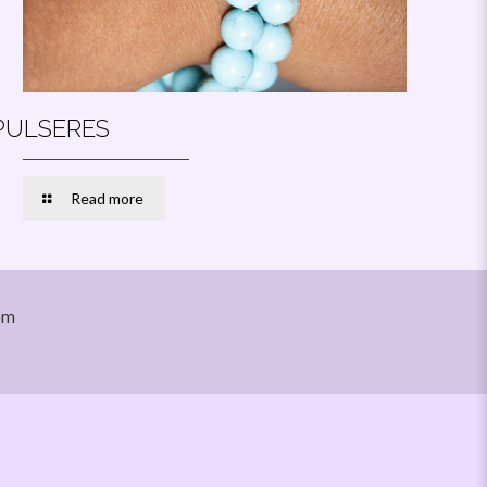
PULSERES
Read more
om