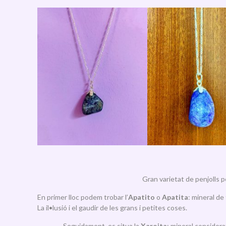
Gran varietat de penjolls p
En primer lloc podem trobar l’
Apatito
o
Apatita
: mineral de
La il•lusió i el gaudir de les grans i petites coses.
Seguidament, es situa la
Xaroita
: mineral considera