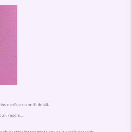
os explicar en petit detall.
ui li resoni…
tes als nostres interrogants des de la pròpia essencia.