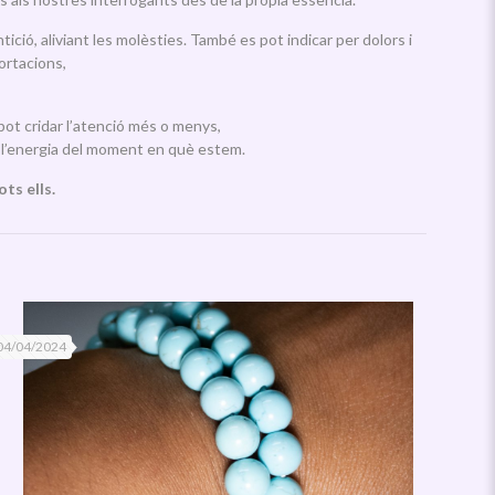
ició, aliviant les molèsties. També es pot indicar per dolors i
ortacions,
pot cridar l’atenció més o menys,
e l’energia del moment en què estem.
ots ells.
04/04/2024