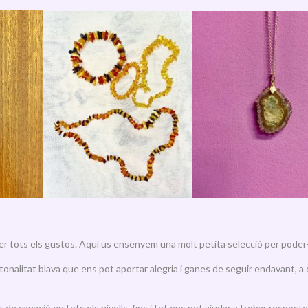
er tots els gustos. Aquí us ensenyem una molt petita selecció per poder-l
 tonalitat blava que ens pot aportar alegria i ganes de seguir endavant, a q
t de sanació en tots els nivells, fins i tot ens pot ajudar a trobar respos