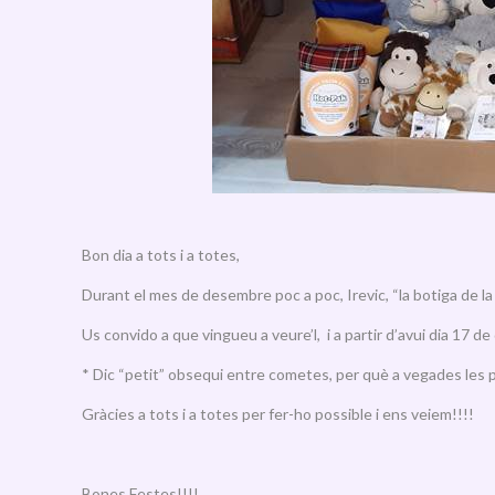
Bon dia a tots i a totes,
Durant el mes de desembre poc a poc, Irevic, “la botiga de la
Us convido a que vingueu a veure’l, i a partir d’avui dia 17 
* Dic “petit” obsequi entre cometes, per què a vegades les
Gràcies a tots i a totes per fer-ho possible i ens veiem!!!!
Bones Festes!!!!