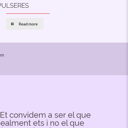
PULSERES
Read more
om
“Et convidem a ser el que
realment ets i no el que