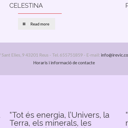
CELESTINA
Read more
/ Sant Elies, 9 43201 Reus - Tel. 655751859 - E-mail:
info@irevic.c
Horaris i informació de contacte
u
“Tot és energia, l’Univers, la
Terra, els minerals, les