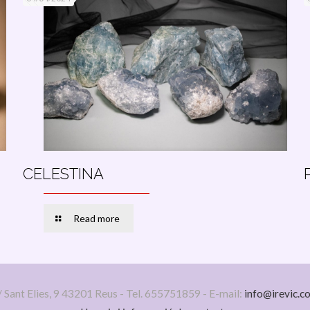
CELESTINA
Read more
/ Sant Elies, 9 43201 Reus - Tel. 655751859 - E-mail:
info@irevic.c