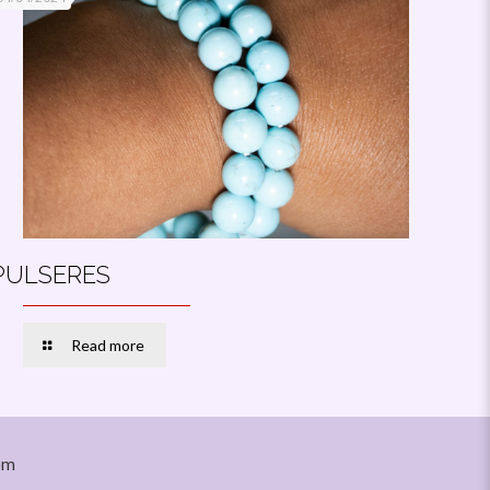
PULSERES
Read more
om