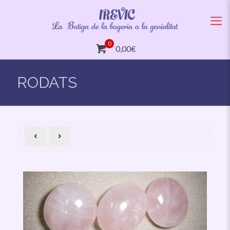
0
0,00€
RODATS