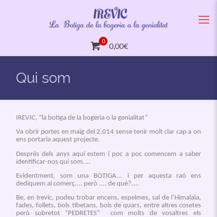
0
0,00€
Qui som
IREVIC, “la botiga de la bogeria o la genialitat”
Va obrir portes en maig del 2.014 sense tenir molt clar cap a on
ens portaria aquest projecte.
Després dels anys aquí estem i poc a poc comencem a saber
identificar-nos qui som....
Evidentment, som una BOTIGA... i per aquesta raó ens
dediquem al comerç.... però .... de què?....
Be, en Irevic, podeu trobar encens, espelmes, sal de l’Himalaia,
fades, follets, bols tibetans, bols de quars, entre altres cosetes
però sobretot “PEDRETES” com molts de vosaltres els