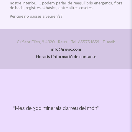
nostre interior..... podem parlar de reequilibris energètics, flors
de bach, registres akhàsics, entre altres cosetes.
Per què no passes a veuren’s?
C/ Sant Elies, 9 43201 Reus - Tel. 655751859 - E-mail:
info@irevic.com
Horaris i informació de contacte
“Més de 300 minerals d’arreu del món”