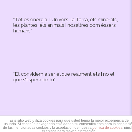
“Tot és energia, l’Univers, la Terra, els minerals,
les plantes, els animals i nosaltres com éssers
humans”
“Et convidem a ser el que realment ets i no el
que s’espera de tu”
Este sitio web utiliza cookies para que usted tenga la mejor experiencia de
Copyright © 2020 Irevic Designed by:
Mercaxip
usuario. Si continúa navegando está dando su consentimiento para la aceptaci
de las mencionadas cookies y la aceptación de nuestra
política de cookies
, pinc
el enlace para mayor información.