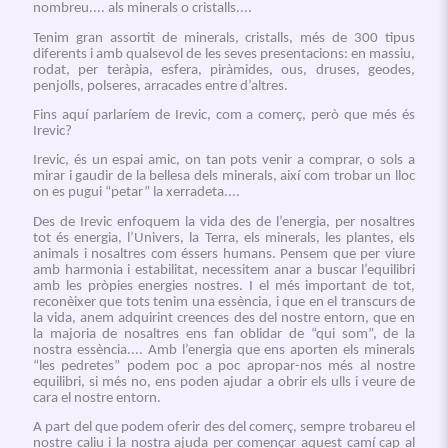
nombreu.... als minerals o cristalls....
Tenim gran assortit de minerals, cristalls, més de 300 tipus
diferents i amb qualsevol de les seves presentacions: en massiu,
rodat, per teràpia, esfera, piràmides, ous, druses, geodes,
penjolls, polseres, arracades entre d’altres.
Fins aquí parlaríem de Irevic, com a comerç, però que més és
Irevic?
Irevic, és un espai amic, on tan pots venir a comprar, o sols a
mirar i gaudir de la bellesa dels minerals, així com trobar un lloc
on es pugui “petar” la xerradeta....
Des de Irevic enfoquem la vida des de l’energia, per nosaltres
tot és energia, l’Univers, la Terra, els minerals, les plantes, els
animals i nosaltres com éssers humans. Pensem que per viure
amb harmonia i estabilitat, necessitem anar a buscar l’equilibri
amb les pròpies energies nostres. I el més important de tot,
reconèixer que tots tenim una essència, i que en el transcurs de
la vida, anem adquirint creences des del nostre entorn, que en
la majoria de nosaltres ens fan oblidar de “qui som”, de la
nostra essència.... Amb l’energia que ens aporten els minerals
“les pedretes” podem poc a poc apropar-nos més al nostre
equilibri, si més no, ens poden ajudar a obrir els ulls i veure de
cara el nostre entorn.
A part del que podem oferir des del comerç, sempre trobareu el
nostre caliu i la nostra ajuda per començar aquest camí cap al