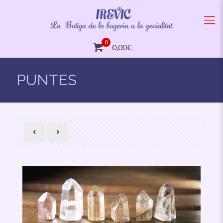
0
0,00€
PUNTES