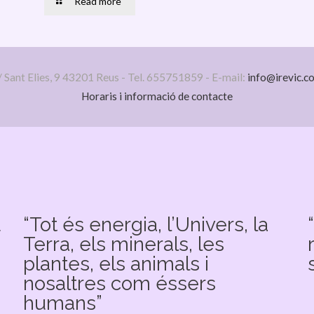
Read more
/ Sant Elies, 9 43201 Reus - Tel. 655751859 - E-mail:
info@irevic.c
Horaris i informació de contacte
u
“Tot és energia, l’Univers, la
Terra, els minerals, les
plantes, els animals i
nosaltres com éssers
humans”