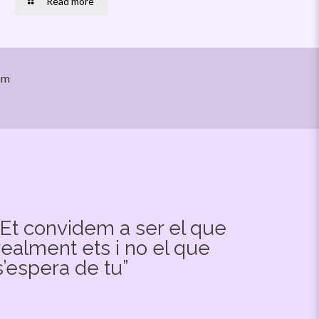
Read more
om
“Et convidem a ser el que
realment ets i no el que
s’espera de tu”