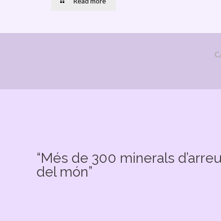
Read more
C
“Més de 300 minerals d’arre
del món”