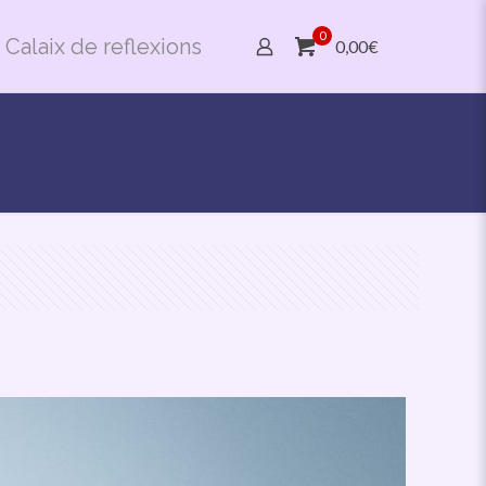
0
Calaix de reflexions
0,00€