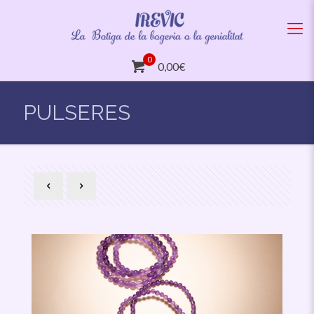
0
0,00€
PULSERES