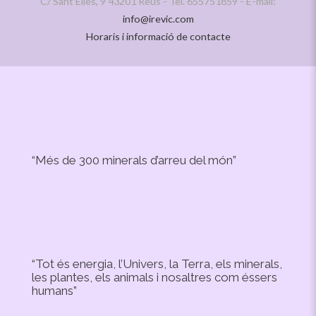
C/ Sant Elies, 9 43201 Reus - Tel. 655751859 - E-mail:
info@irevic.com
Horaris i informació de contacte
“Més de 300 minerals d’arreu del món”
“Tot és energia, l’Univers, la Terra, els minerals,
les plantes, els animals i nosaltres com éssers
humans”