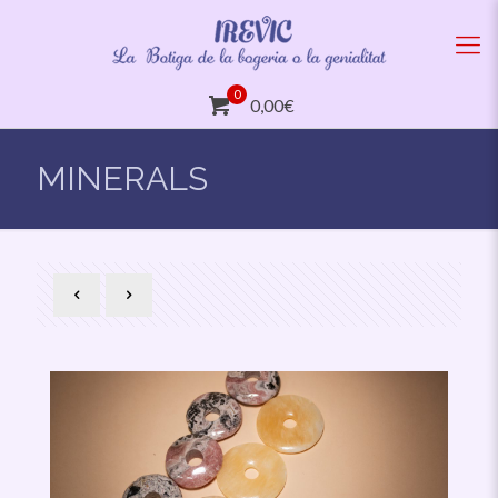
0
0,00€
MINERALS