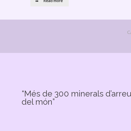
Read more
C
“Més de 300 minerals d’arre
del món”