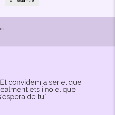
Read more
om
“Et convidem a ser el que
realment ets i no el que
s’espera de tu”