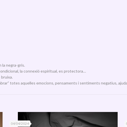
m la negra-gris.
ondicional, la connexió espiritual, es protectora…
 bruixa.
mbrar” totes aquelles emocions, pensaments i sentiments negatius, ajudan
04/04/2024