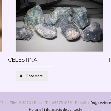
CELESTINA
Read more
/ Sant Elies, 9 43201 Reus - Tel. 655751859 - E-mail:
info@irevic.c
Horaris i informació de contacte