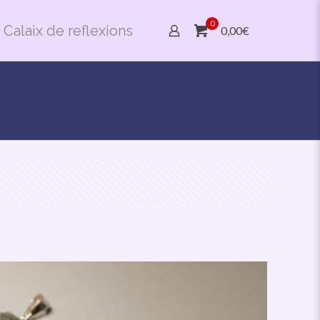
0
Calaix de reflexions
0,00€