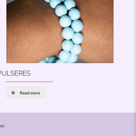
PULSERES
Read more
om