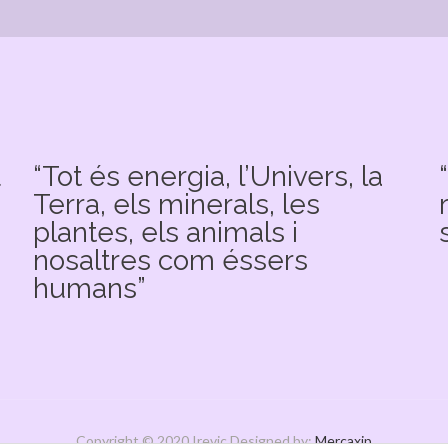
u
“Tot és energia, l’Univers, la
Terra, els minerals, les
plantes, els animals i
nosaltres com éssers
humans”
Copyright © 2020 Irevic Designed by:
Mercaxip