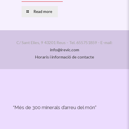
Read more
C/ Sant Elies, 9 43201 Reus - Tel. 655751859 - E-mail:
info@irevic.com
Horaris i informació de contacte
“Més de 300 minerals d’arreu del món”