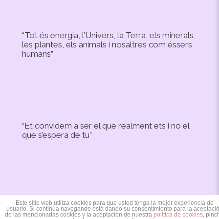
“Tot és energia, l’Univers, la Terra, els minerals,
les plantes, els animals i nosaltres com éssers
humans”
“Et convidem a ser el que realment ets i no el
que s’espera de tu”
Este sitio web utiliza cookies para que usted tenga la mejor experiencia de
Copyright © 2020 Irevic Designed by:
Mercaxip
usuario. Si continúa navegando está dando su consentimiento para la aceptaci
de las mencionadas cookies y la aceptación de nuestra
política de cookies
, pinc