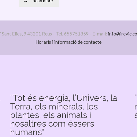
Read more
/ Sant Elies, 9 43201 Reus - Tel. 655751859 - E-mail:
info@irevic.c
Horaris i informació de contacte
u
“Tot és energia, l’Univers, la
Terra, els minerals, les
plantes, els animals i
nosaltres com éssers
humans”