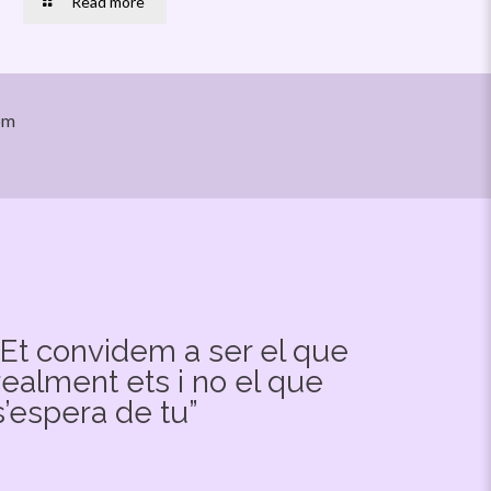
Read more
om
“Et convidem a ser el que
realment ets i no el que
s’espera de tu”