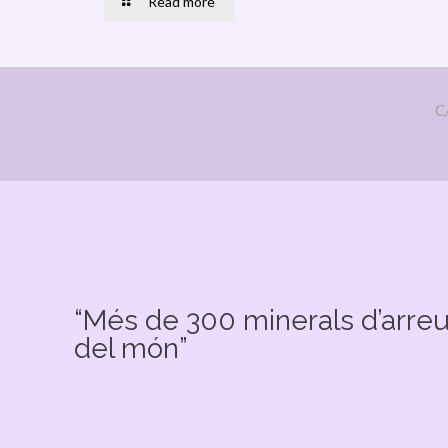
Read more
C
“Més de 300 minerals d’arre
del món”